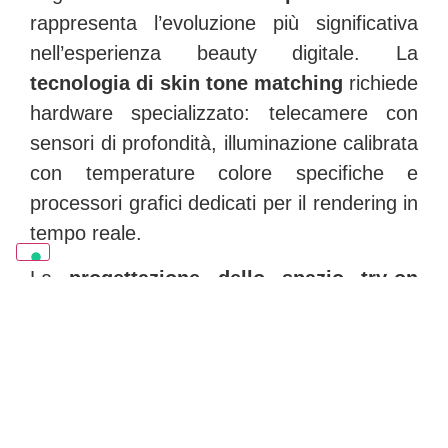
rappresenta l’evoluzione più significativa
nell’esperienza beauty digitale. La
tecnologia di skin tone matching
richiede
hardware specializzato: telecamere con
sensori di profondità, illuminazione calibrata
con temperature colore specifiche e
processori grafici dedicati per il rendering in
tempo reale.
La
progettazione dello spazio try-on
deve considerare fattori tecnici specifici:
distanza ottimale di 80-120cm tra utente e
schermo, illuminazione ambientale
controllata per evitare interferenze con i
sensori, e superfici non riflettenti nell’area