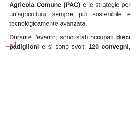
Agricola Comune (PAC)
e le strategie per
un’agricoltura sempre più sostenibile e
tecnologicamente avanzata.
Durante l’evento, sono stati occupati
dieci
padiglioni
e si sono svolti
120 convegni
,
con la partecipazione di
29 Paesi
di
incoming buyer. Tra gli argomenti trattati,
spiccavano il futuro dell’agricoltura, le
misure del Pnrr per le filiere agricole, la
gestione delle risorse idriche e ambientali,
la zootecnia di precisione, e l’agricoltura
digitale.
Eventi e interventi di
Fieragricola 2022