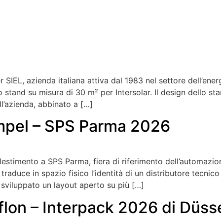
nicazione vis
l – Intersolar 2026 di Monaco
SIEL, azienda italiana attiva dal 1983 nel settore dell’ener
tand su misura di 30 m² per Intersolar. Il design dello sta
ll’azienda, abbinato a […]
mpel – SPS Parma 2026
estimento a SPS Parma, fiera di riferimento dell’automazion
aduce in spazio fisico l’identità di un distributore tecnico
sviluppato un layout aperto su più […]
flon – Interpack 2026 di Düss