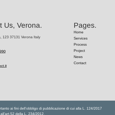
t Us, Verona.
Pages.
Home
, 123 37131 Verona Italy
Services
Process
Project
990
News
Contact
ct.it
tanto ai fini dell’obbligo di pubblicazione di cui alla L. 124/2017
all’art.52 della L. 234/2012.