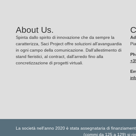
About Us.
C
Spinta dallo spirito di innovazione che da sempre la
Ad
caratterizza, Saci Project offre soluzioni all’avanguardia
Pi
in ogni campo della comunicazione. Dall’allestimento di
Ph
stand fieristici, al contract, dall’arredo fino alla
+3
concretizzazione di progetti virtuali.
Em
inf
La società nell’anno 2020 è stata assegnataria di finanziamenti ag
(commi da 125 a 129) si rinv