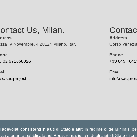
ontact Us, Milan.
Contac
dress
Address
azza IV Novembre, 4 20124 Milano, Italy
Corso Venezia
one
Phone
9 02 671658026
+39 045 4641
ail
Email
o@saciproject.it
info@saciproje
evolati consistenti in aiuti di Stato e aiuti in regime di de Minimis, per
ia a quanto pubblicato nel Registro nazionale degli aiuti di Stato di cui 