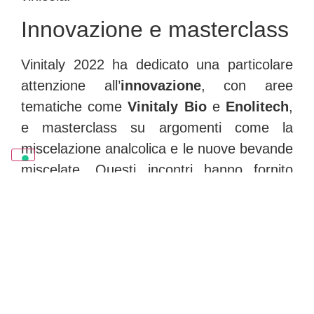
Innovazione e masterclass
Vinitaly 2022 ha dedicato una particolare
attenzione all’
innovazione
, con aree
tematiche come
Vinitaly Bio
e
Enolitech
,
e masterclass su argomenti come la
miscelazione analcolica e le nuove bevande
miscelate
. Questi incontri hanno fornito
spunti di riflessione e dibattito su temi
cruciali del settore, come la
sostenibilità
e
l’
evoluzione dei gusti dei consumatori
.
Economia e prospettive
In termini di prospettive economiche, il