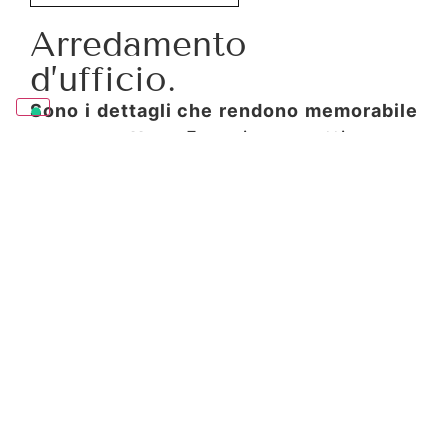
Arredamento
d’ufficio.
Sono i dettagli che rendono memorabile
un progetto
. E noi progettiamo e
realizziamo i nostri complementi
d’arredo con particolare cura soprattutto
nella scelta dei materiali, rigorosamente
sostenibili in un’ottica di economia
circolare, ispirata ad un modello di
produzione ecocompatibile.
Eleganza,
funzionalità, sostenibilità. Questi sono
gli arredi Saci Projects.
Scopri di più