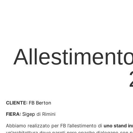
Allestiment
CLIENTE:
FB Berton
FIERA:
Sigep
di Rimini
Abbiamo realizzato per FB l’allestimento di
uno stand in
un’architettura dove pareti nere opache dialogano con pa