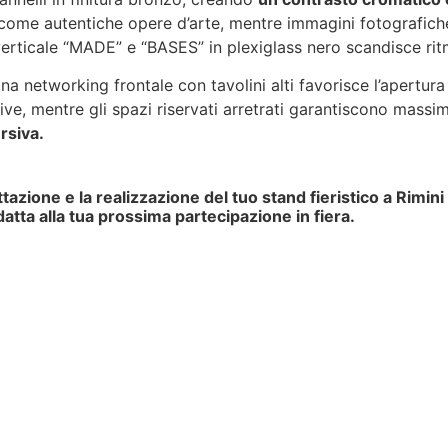
come autentiche opere d’arte, mentre immagini fotografiche
g verticale “MADE” e “BASES” in plexiglass nero scandisce rit
zona networking frontale con tavolini alti favorisce l’apertur
ve, mentre gli spazi riservati arretrati garantiscono massim
rsiva.
ttazione e la realizzazione del tuo stand fieristico a Rimini
atta alla tua prossima partecipazione in fiera.