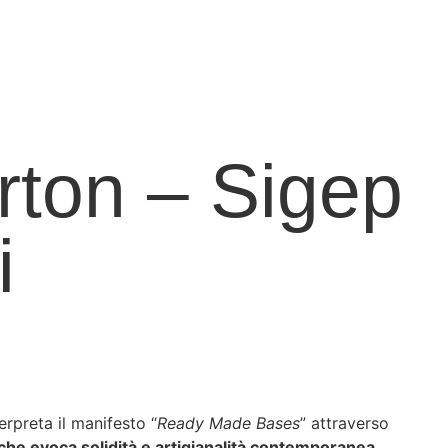
rton – Sigep
i
erpreta il manifesto “
Ready Made Bases
” attraverso
che evoca solidità e artigianalità contemporanea
.