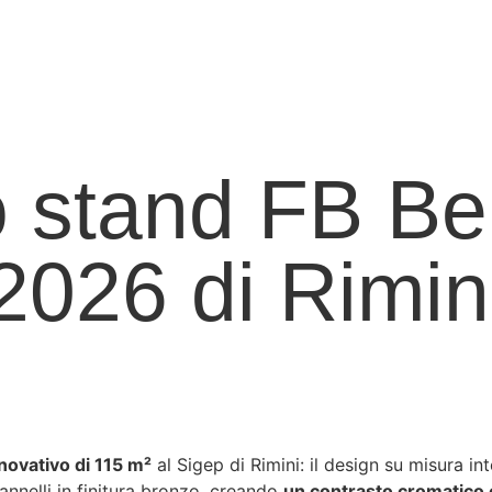
o stand FB Be
2026 di Rimin
novativo di 115 m²
al Sigep di Rimini: il design su misura int
nnelli in finitura bronzo, creando
un contrasto cromatico 